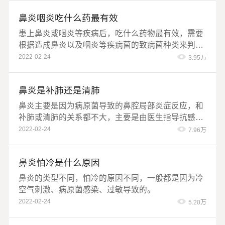
鼻炎咽炎吃什么药最有效
患上鼻炎或咽炎等疾病后，吃什么药物最有效，需要
根据造成鼻炎以及咽炎等疾病菌的致病菌种类来判
断。
2022-02-24
3.95万
鼻炎是补肺还是清肺
鼻炎主要是因为病原菌导致的鼻腔局部炎症反应，和
补肺或清肺的关系都不大，主要是由医生指导抗感染
治疗，包括局部用药和口服药物。
2022-02-24
7.96万
鼻炎怕冷是什么原因
鼻炎的类型不同，怕冷的原因不同，一般都是因为冷
空气刺激、病原菌感染、过敏导致的。
2022-02-24
5.20万