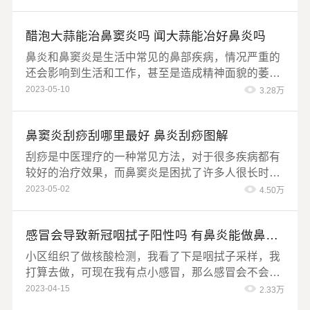
化，达到预防治疗疾病的目的，那么刮痧能治疗鼻炎
吗?
醋泡大蒜能治鼻窦炎吗 闻大蒜能冶好鼻炎吗
鼻炎和鼻窦炎是生活中常见的鼻部疾病，情况严重的
还会影响到生活和工作，甚至是造成精神面貌的萎
靡，对于学习或者交友都有很深的影响，最近听说醋
2023-05-10
3.28万
泡大蒜可以治鼻部疾病，这是真的吗？
鼻窦炎刮痧刮哪里最好 鼻炎刮痧图解
刮痧是中医理疗的一种常见方法，对于很多疾病都有
较好的治疗效果，而鼻窦炎是困扰了许多人很长时间
的一种疾病，那么鼻窦炎刮痧要怎么刮呢？刮哪里最
2023-05-02
4.50万
好？
感冒会导致新冠咽拭子阳性吗 有鼻炎能做鼻拭子吗
小区组织了做核酸检测，我看了下是咽拭子采样，我
打算去做，可现在我有点小感冒，那么感冒会不会导
致新冠咽拭子阳性呢？
2023-04-15
2.33万