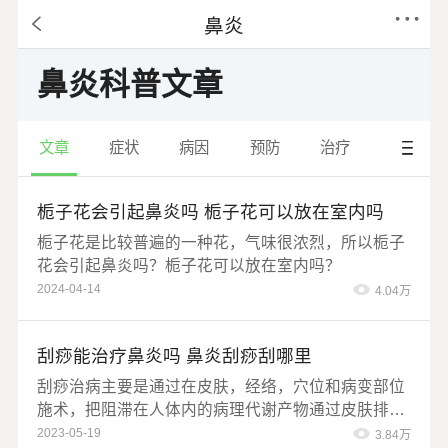
鼻炎
鼻炎科普文章
文章
症状
病因
预防
治疗
饮食
栀子花会引起鼻炎吗 栀子花可以放在室内吗
栀子花是比较普遍的一种花，气味很浓烈，所以栀子
花会引起鼻炎吗？栀子花可以放在室内吗？
2024-04-14
4.04万
刮痧能治疗鼻炎吗 鼻炎刮痧刮哪里
刮痧治病主要是通过在皮肤，经络，穴位和病变部位
施术，把阻滞在人体内的病理代谢产物通过皮肤排泄
出来，使病变器官，阻滞剂细胞得到氧气补充而被活
2023-05-19
3.84万