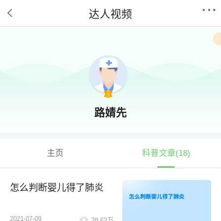
达人视频
路婧先
主页
科普文章(18)
怎么判断婴儿得了肺炎
2021-07-09
28.62万