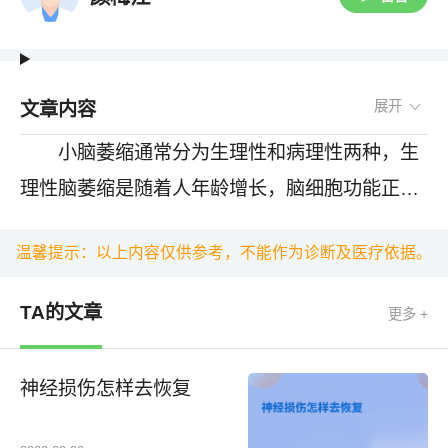
文章内容
小脑萎缩通常分为生理性和病理性两种，生
理性脑萎缩是随着人年龄增长，脑细胞功能正常
退化衰变引起来的；而病理性脑萎缩多有脑血管
小脑萎缩先兆表现有走路不稳，没有平衡
温馨提示：以上内容仅供参考，不能作为诊断及医疗依据。
病变（如脑梗死、脑出血、动脉硬化）、退行性
感，上下楼梯困难，头晕，视物模糊，失眠多
疾病（比如多发性硬化）、内分泌疾病（比如长
TA的文章
梦，大喊大叫，肢体僵硬等。
更多 +
期患有糖尿病、甲亢）、脑外伤等多种病因引起
出现小脑萎缩后，除了积极治疗导致脑萎缩
来的脑组织受损、体积缩小的疾病。
的重要因素，比如血管性疾病与内分泌疾病，还
神经损伤怎样去恢复
可以应用增加脑部供血，改善脑部记忆、认知和
生理功能的药物，同时，调整生活、饮食方式，