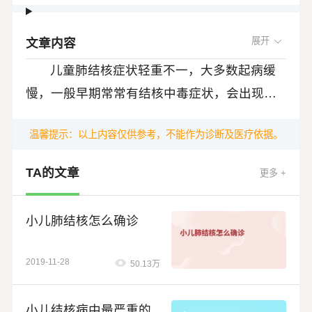
文章内容
儿童肺结核症状轻重不一，大多数起病缓
慢，一般早期常常有结核中毒症状，会出现发
热，往往是下午四点左右出现低热，患儿常常
温馨提示：以上内容仅供参考，不能作为诊断及医疗依据。
感觉疲乏，活动减少，婴幼儿常常要求抱，此
外患儿夜间入睡后出汗较多，医学上叫盗汗，
TA的文章
更多 +
还可以出现食欲减退、长期就会造成消瘦，婴
儿早期往往出现体重不增。有些儿童感染肺结
小儿肺结核怎么确诊
核后可以出现干咳。还有部分患儿可以出现皮
肤结节性红斑、疱疹性结膜炎、关节痛。
2019-11-28
50.13万
小儿结核病中最严重的