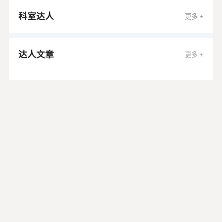
压通气呼吸机、无创血流动力检测系统、心电除颤仪、
十二导心电图机、平板运动仪、运动心肺测试系统、脚
科室达人
更多 +
踏车、手脚液阻复合仪、健身球、注射泵、输液泵、血
糖仪、排痰仪等先进的医疗设备，在心脑血管、呼吸、
消化、内分泌系统疾病，严重感染、多器官系统疾病及
达人文章
更多 +
老年慢性疾病的诊治、护理、预防保健方面积累了丰富
的临床经验。 科室坚持以病人为中心，以家庭为单位，
以社区为范围，以整体健康的维护与促进为方向，开展
长期综合式、全程式健康管理。