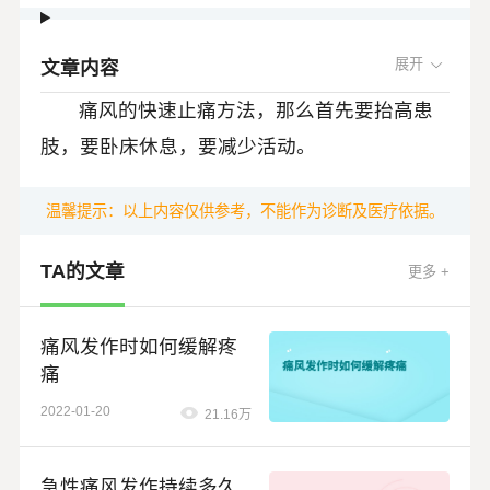
文章内容
痛风的快速止痛方法，那么首先要抬高患
肢，要卧床休息，要减少活动。
其次要在医生的指导下服用一些药物，包
温馨提示：以上内容仅供参考，不能作为诊断及医疗依据。
括非甾体消炎止痛药，这类药物能够很好的，
TA的文章
消炎止痛，减轻炎症，包括像芬必得、依托考
更多 +
此外，秋水仙碱也是快速止痛的一个药
昔、美洛昔康等等。
物，但一定要在医生的指导下服用，而且要注
痛风发作时如何缓解疼
意观察它的副作用包括腹泻、皮疹。
痛
此外激素的应用，在治疗急性痛风发作的
2022-01-20
21.16万
时候也是非常必要的，口服激素、肌肉注射的
激素。
同样可以使关节的炎症很好的修复，很好
急性痛风发作持续多久