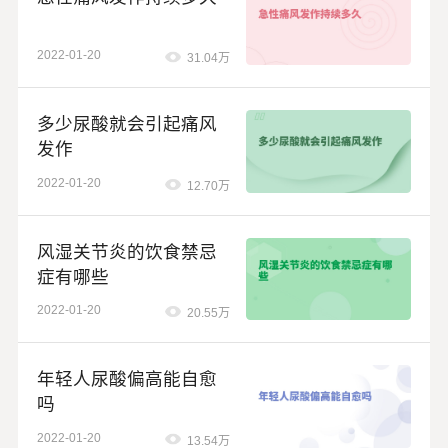
的止痛，当然都要在医生指导下来进行，不能
长期大量的服用，总之痛风（性）关节炎发
2022-01-20
31.04万
作，一定及时到医院请专科大夫进行诊治。
多少尿酸就会引起痛风
发作
2022-01-20
12.70万
风湿关节炎的饮食禁忌
症有哪些
2022-01-20
20.55万
年轻人尿酸偏高能自愈
吗
2022-01-20
13.54万