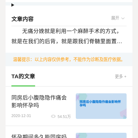
文章内容
无痛分娩就是利用一个麻醉手术的方式，
就是在我们的后背，就是跟我们脊髓里面置一
个管，然后通过这个管打一些麻药进去，来减
无痛分娩确实是一个非常非常好的一个措
温馨提示：以上内容仅供参考，不能作为诊断及医疗依据。
轻我们的疼痛。
施，真的是让广大的育龄女性可以免受这个分
TA的文章
娩痛的一个折磨。这个无痛分娩的历时非常
更多 +
大家会担心无痛分娩会影响孩子吗，不
长，而且非常安全，在我们国家现在要求就是
会。无痛分娩会影响产程吗，可能会有所影
三级以上的医院都要开展无痛分娩，而且无痛
同房后小腹隐隐作痛会
响、一般来说无痛分娩它不会增加第一产程的
影响怀孕吗
分娩率要高达50%左右。一般要求教学基地的
时间，但是它会延长第产程大概平均15-20分
2020-12-31
54.51万
话，我们会到40%以上。
钟，有可能还会增加一个阴道助产率，但是这
些的话，对于减轻我们的疼痛来比都算不了什
怀孕期间多久能同房吗