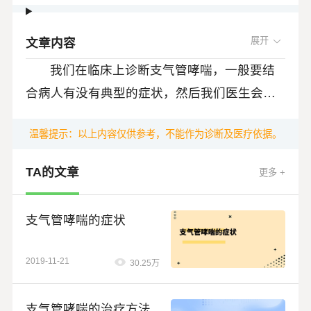
文章内容
我们在临床上诊断支气管哮喘，一般要结
合病人有没有典型的症状，然后我们医生会给
病人查体，看看有没有典型的体征，另外要结
所谓典型的支气管哮喘的症状，就是病人
温馨提示：以上内容仅供参考，不能作为诊断及医疗依据。
合肺功能这些临床检查来判断。
会有明显的这种喘息、咳嗽、胸闷、气短的典
TA的文章
型症状，一般是在接触冷空气、过敏原，过度
更多 +
另外支气管哮喘诊断比较重要的检查，就
运动，受凉、感冒，或者接触异味之后出现。
是肺功能的检查，其中还有一项是气道激发试
另外体征上，主要是医生给病人检查时候，发
支气管哮喘的症状
验，可以是作为一个相对的金标准。
现病人出现典型的这种呼吸困难，并且能够听
2019-11-21
30.25万
到病人出现哮鸣音的这种表现。
支气管哮喘的治疗方法